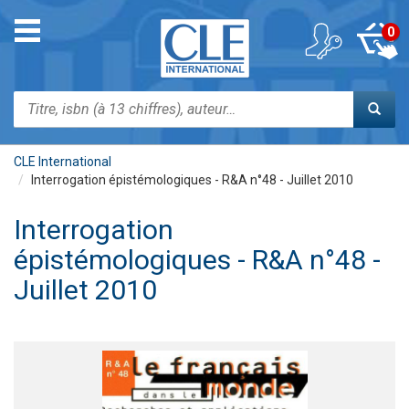
Aller
au
Toggle
0
contenu
navigation
principal
Rechercher
CLE International
Interrogation épistémologiques - R&A n°48 - Juillet 2010
Interrogation
épistémologiques - R&A n°48 -
Juillet 2010