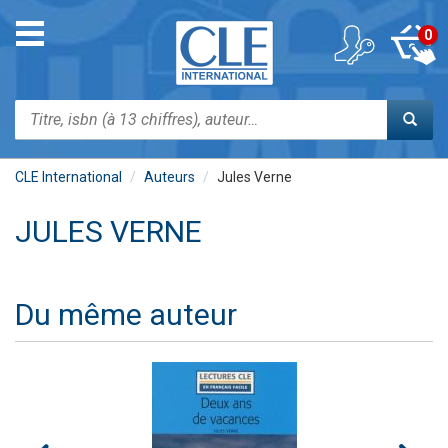
Aller
au
Toggle
0
contenu
navigation
principal
Rechercher
CLE International
Auteurs
Jules Verne
JULES VERNE
Du même auteur