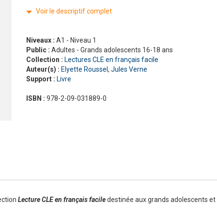
Nouveau Pixel
En contact
Voir le descriptif complet
En dialogues
Macaron, pour apprendre avec gourmandise !
Présentation Odyssée
La grammaire progressive du français
En vrai
Gra
La 
Pré
ad
#LaClasse, méthode de français pour adolescents
Graine de lecture
En 
Niveaux :
A1 - Niveau 1
Interactions
Public :
Adultes - Grands adolescents 16-18 ans
J'aime
Collection :
Lectures CLE en français facile
Jus d’orange
Auteur(s) :
Elyette Roussel
,
Jules Verne
Le français pour tous
Support :
Livre
Lectures CLE en français facile
ISBN :
978-2-09-031889-0
Formation
La Plateforme ABC DELF - La solution innovante pour
Certifications
l'entraînement au DELF
Lectures
Outils complémentaires
Adultes
Enfants
Adolescents
ection
Lecture CLE en français facile
destinée aux grands adolescents et 