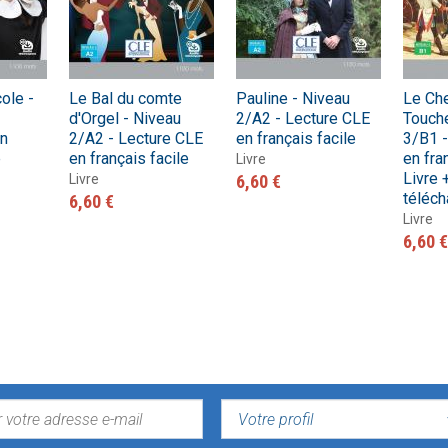
cole -
Le Bal du comte
Pauline - Niveau
Le Che
d'Orgel - Niveau
2/A2 - Lecture CLE
Touch
en
2/A2 - Lecture CLE
en français facile
3/B1 -
e
en français facile
en fra
Livre
Livre 
Livre
6,60 €
téléch
6,60 €
Livre
6,60 €
VOTRE