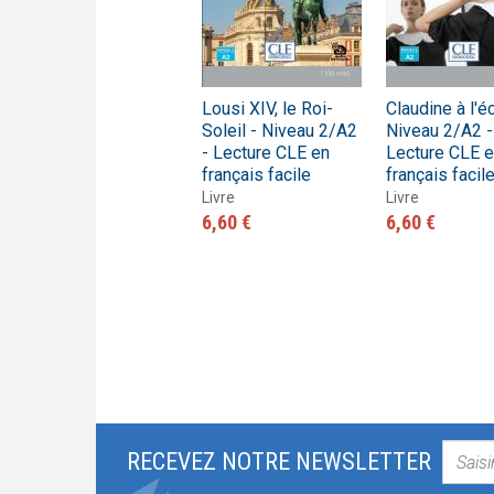
La dame aux
Lousi XIV, le Roi-
Claudine à l'é
Camélias - Niveau
Soleil - Niveau 2/A2
Niveau 2/A2 -
3/B1 - Lecture CLE
- Lecture CLE en
Lecture CLE 
en français facile -
français facile
français facil
Livre + CD
Livre
Livre
Livre + CD audio
6,60 €
6,60 €
10,30 €
RECEVEZ NOTRE NEWSLETTER