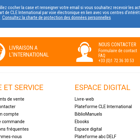
PROFIL
llez cocher la case et renseigner votre email si vous souhaitez recevoir les 
art de CLE International par voie électronique en lien avec vos centres d'intérê
s
Consultez la charte de protection des données personnelles
NOUS CONTACTER
LIVRAISON A
Formulaire de contact
L'INTERNATIONAL
FAQ
+33 (0)1 72 36 30 53
E ET SERVICE
ESPACE DIGITAL
nts de vente
Livre-web
ontacter
Plateforme CLE International
un compte
BiblioManuels
de commande
Ebooks
ons fréquentes
Espace digital
ommes-nous
Plateforme abc DELF