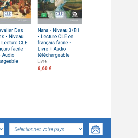
valier Des
Nana - Niveau 3/B1
Thérèse Raquin -
es - Niveau
- Lecture CLE en
Niveau 3/B1 -
 Lecture CLE
français facile -
Lecture CLE en
nçais facile -
Livre + Audio
français facile -
+ Audio
téléchargeable
Livre + audio
argeable
téléchargeable
Livre
6,60 €
Livre
6,60 €
SELECTIONNEZ