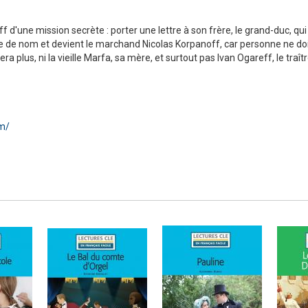
 d'une mission secrète : porter une lettre à son frère, le grand-duc, qui 
de nom et devient le marchand Nicolas Korpanoff, car personne ne doit sav
a plus, ni la vieille Marfa, sa mère, et surtout pas Ivan Ogareff, le traîtr
Numérique
om/