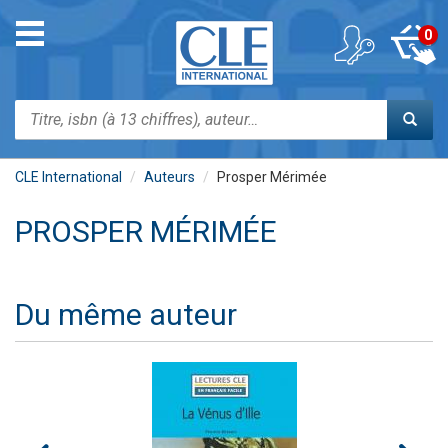
Aller
au
Toggle
0
contenu
navigation
principal
Rechercher
CLE International
Auteurs
Prosper Mérimée
PROSPER MÉRIMÉE
Du même auteur