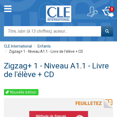
Aller
au
Toggle
0
contenu
navigation
principal
Rechercher
CLE International
Enfants
Zigzag+ 1 - Niveau A1.1 - Livre de l'élève + CD
Zigzag+ 1 - Niveau A1.1 - Livre
de l'élève + CD
Nouvelle édition
FEUILLETEZ