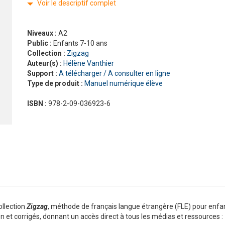
Voir le descriptif complet
Nouveau Pixel
En contact
En dialogues
Macaron, pour apprendre avec gourmandise !
Présentation Odyssée
La grammaire progressive du français
En vrai
Gra
La 
Pré
Niveaux :
A2
ad
#LaClasse, méthode de français pour adolescents
Graine de lecture
En 
Public :
Enfants 7-10 ans
Interactions
Collection :
Zigzag
J'aime
Auteur(s) :
Hélène Vanthier
Jus d’orange
Support :
A télécharger / A consulter en ligne
Le français pour tous
Type de produit :
Manuel numérique élève
Lectures CLE en français facile
ISBN :
978-2-09-036923-6
Formation
La Plateforme ABC DELF - La solution innovante pour
Certifications
l'entraînement au DELF
Lectures
Outils complémentaires
Adultes
Enfants
Adolescents
ollection
Zigzag
, méthode de français langue étrangère (FLE) pour enfan
on et corrigés, donnant un accès direct à tous les médias et ressources :