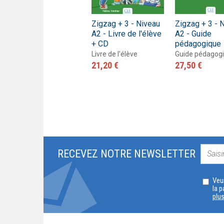
Zigzag 1 - Niveau
Zigzag + 3 - Niveau
Zigzag + 3 - 
A1.1 - J'apprends à
A2 - Livre de l'élève
A2 - Guide
lire et à écrire
+ CD
pédagogique
Cahier d'activités
Livre de l'élève
Guide pédagog
15,00 €
21,20 €
27,50 €
RECEVEZ NOTRE NEWSLETTER
Veui
la p
plu