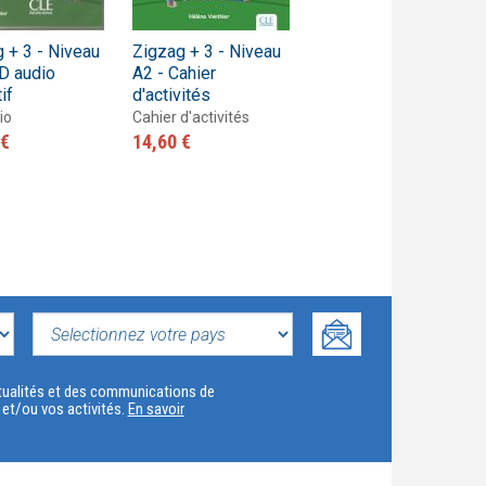
 + 3 - Niveau
Zigzag + 3 - Niveau
Zigzag + 3 - Niveau
D audio
A2 - Cahier
A2 - Livre de l'élève
if
d'activités
+ CD
io
Cahier d'activités
Livre de l'élève
 €
14,60 €
21,20 €
SELECTIONNEZ
VOTRE
actualités et des communications de
t et/ou vos activités.
En savoir
PAYS