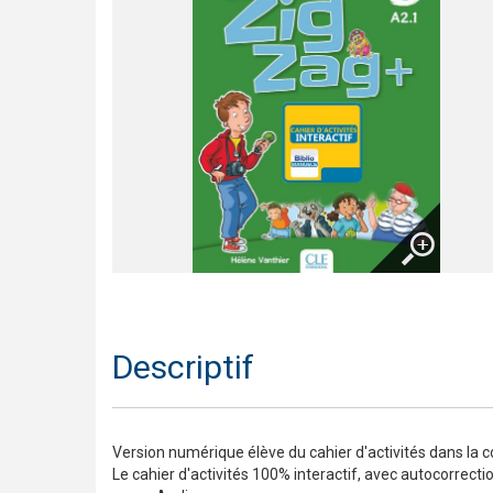
Trompette 2 – Un long voyage !
Présentation En contact
Le français pour tous / French for everyone
Présentation de la collection J'aime
Agrandir
Descriptif
Version numérique élève du cahier d'activités dans la c
Le cahier d'activités 100% interactif, avec autocorrecti