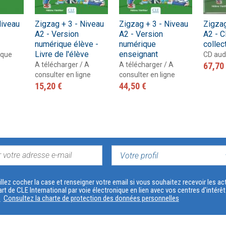
Niveau
Zigzag + 3 - Niveau
Zigzag + 3 - Niveau
Zigzag
A2 - Version
A2 - Version
A2 - C
numérique élève -
numérique
collect
Livre de l'élève
enseignant
ique
CD aud
A télécharger / A
A télécharger / A
67,70
consulter en ligne
consulter en ligne
15,20 €
44,50 €
VOTRE
PROFIL
llez cocher la case et renseigner votre email si vous souhaitez recevoir les 
art de CLE International par voie électronique en lien avec vos centres d'intérê
s
Consultez la charte de protection des données personnelles