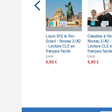
Bel-ami - Niveau
Lousi XIV, le Roi-
Claudine à l'é
2/A2 - Lecture CLE
Soleil - Niveau 2/A2
Niveau 2/A2 -
en français facile -
- Lecture CLE en
Lecture CLE 
Livre + CD
français facile
français facil
Livre + CD audio
Livre
Livre
10,30 €
6,60 €
6,60 €