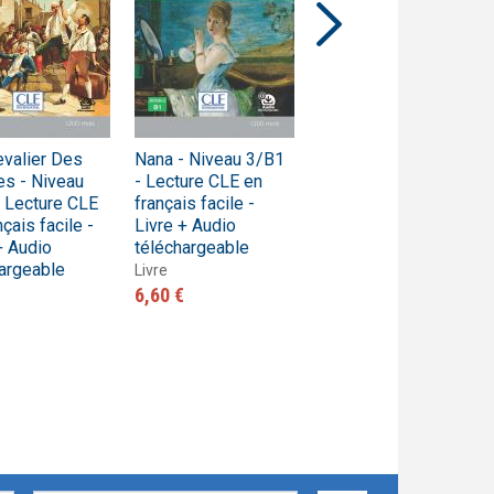
valier Des
Nana - Niveau 3/B1
Thérèse Raquin -
es - Niveau
- Lecture CLE en
Niveau 3/B1 -
 Lecture CLE
français facile -
Lecture CLE en
nçais facile -
Livre + Audio
français facile -
+ Audio
téléchargeable
Livre + audio
argeable
téléchargeable
Livre
6,60 €
Livre
6,60 €