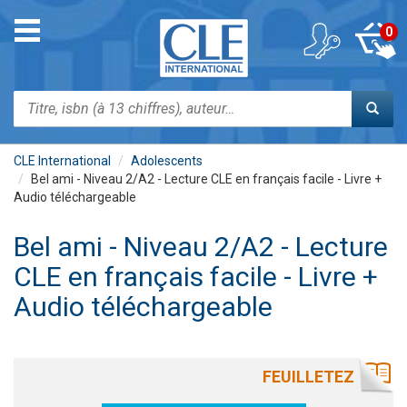
Aller
au
Toggle
0
contenu
navigation
principal
Rechercher
CLE International
Adolescents
Bel ami - Niveau 2/A2 - Lecture CLE en français facile - Livre +
Audio téléchargeable
Bel ami - Niveau 2/A2 - Lecture
CLE en français facile - Livre +
Audio téléchargeable
FEUILLETEZ