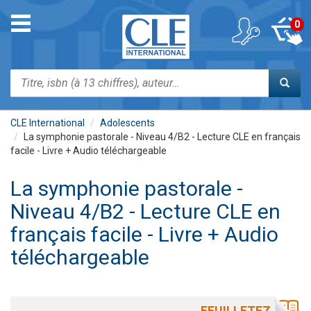
Aller
au
Toggle
0
contenu
navigation
principal
Rechercher
CLE International
Adolescents
La symphonie pastorale - Niveau 4/B2 - Lecture CLE en français
facile - Livre + Audio téléchargeable
La symphonie pastorale -
Niveau 4/B2 - Lecture CLE en
français facile - Livre + Audio
téléchargeable
FEUILLETEZ