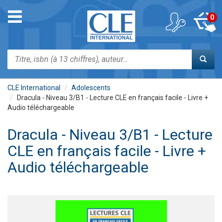
Aller
au
Toggle
0
contenu
navigation
principal
Rechercher
CLE International
Adolescents
Dracula - Niveau 3/B1 - Lecture CLE en français facile - Livre +
Audio téléchargeable
Dracula - Niveau 3/B1 - Lecture
CLE en français facile - Livre +
Audio téléchargeable