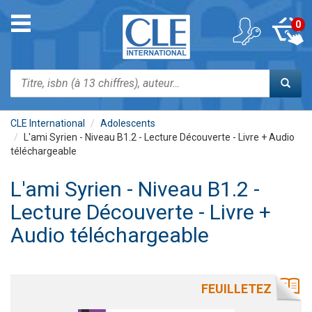
Aller
au
Toggle
0
contenu
navigation
principal
Rechercher
CLE International
Adolescents
L'ami Syrien - Niveau B1.2 - Lecture Découverte - Livre + Audio
téléchargeable
L'ami Syrien - Niveau B1.2 -
Lecture Découverte - Livre +
Audio téléchargeable
FEUILLETEZ