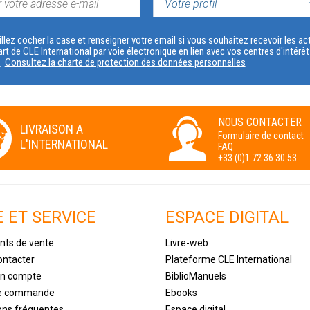
VOTRE
PROFIL
llez cocher la case et renseigner votre email si vous souhaitez recevoir les 
art de CLE International par voie électronique en lien avec vos centres d'intérê
s
Consultez la charte de protection des données personnelles
Numérique
NOUS CONTACTER
LIVRAISON A
Formulaire de contact
L'INTERNATIONAL
FAQ
+33 (0)1 72 36 30 53
E ET SERVICE
ESPACE DIGITAL
nts de vente
Livre-web
ontacter
Plateforme CLE International
un compte
BiblioManuels
de commande
Ebooks
ons fréquentes
Espace digital