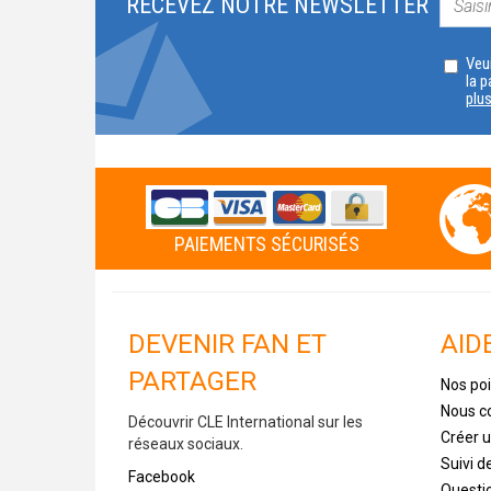
RECEVEZ NOTRE NEWSLETTER
Veui
la p
plu
PAIEMENTS SÉCURISÉS
DEVENIR FAN ET
AID
PARTAGER
Nos poi
Nous c
Découvrir CLE International sur les
Créer 
réseaux sociaux.
Suivi 
Facebook
Questi