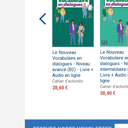
Trompette 2 – Un long voyage !
Présentation En contact
Le français pour tous / French for everyone
Présentation de la collection J'aime
Le Nouveau
Le Nouveau
Champion - Niveau 1
Vocabulaire e
Vocabulaire en
- Livre de l'élève
dialogues - N
dialogues - Niveau
Livre de l'élève
intermédiaire 
avancé (B2) - Livre +
27,10 €
Livre + Audio
Audio en ligne
ligne
Cahier d'activités
Cahier d'activit
28,60 €
30,40 €