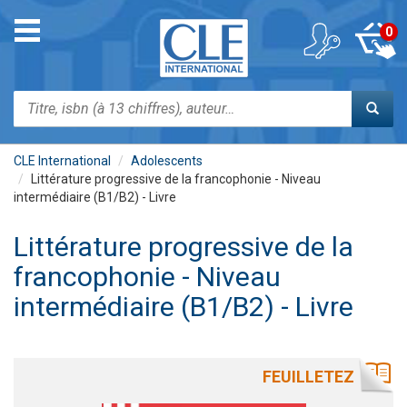
Aller
au
Toggle
0
contenu
navigation
principal
Rechercher
CLE International
Adolescents
Littérature progressive de la francophonie - Niveau
intermédiaire (B1/B2) - Livre
Littérature progressive de la
francophonie - Niveau
intermédiaire (B1/B2) - Livre
FEUILLETEZ