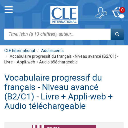
Aller
au
Toggle
0
contenu
navigation
principal
Rechercher
CLE International
Adolescents
Vocabulaire progressif du français - Niveau avancé (B2/C1) -
Livre + Appli-web + Audio téléchargeable
Vocabulaire progressif du
français - Niveau avancé
(B2/C1) - Livre + Appli-web +
Audio téléchargeable