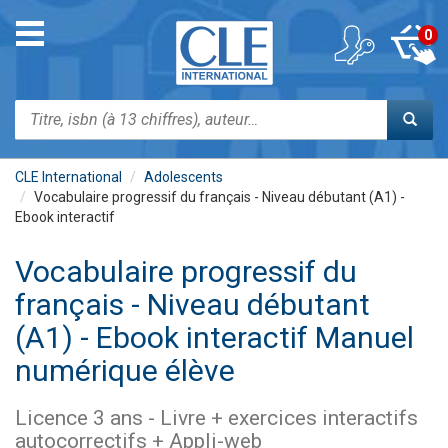
Aller
au
Toggle
0
contenu
navigation
principal
Rechercher
CLE International
Adolescents
Vocabulaire progressif du français - Niveau débutant (A1) -
Ebook interactif
Vocabulaire progressif du
français - Niveau débutant
(A1) - Ebook interactif Manuel
numérique élève
Licence 3 ans - Livre + exercices interactifs
autocorrectifs + Appli-web