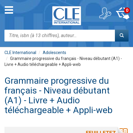
Aller
au
Toggle
0
contenu
navigation
principal
Rechercher
CLE International
Adolescents
Grammaire progressive du français - Niveau débutant (A1) -
Livre + Audio téléchargeable + Appli-web
Grammaire progressive du
français - Niveau débutant
(A1) - Livre + Audio
téléchargeable + Appli-web
FEUILLETEZ