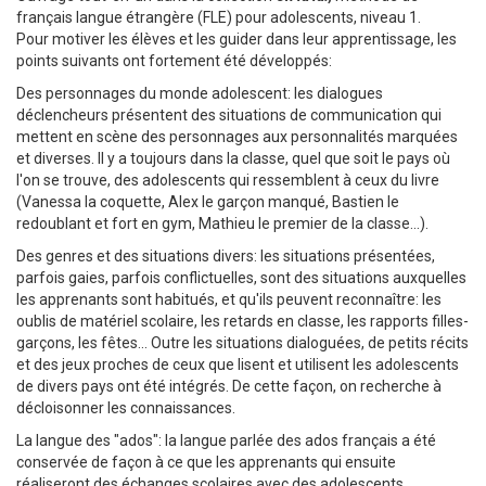
français langue étrangère (FLE) pour adolescents, niveau 1.
Pour motiver les élèves et les guider dans leur apprentissage, les
points suivants ont fortement été développés:
Des personnages du monde adolescent: les dialogues
déclencheurs présentent des situations de communication qui
mettent en scène des personnages aux personnalités marquées
et diverses. Il y a toujours dans la classe, quel que soit le pays où
l'on se trouve, des adolescents qui ressemblent à ceux du livre
(Vanessa la coquette, Alex le garçon manqué, Bastien le
redoublant et fort en gym, Mathieu le premier de la classe...).
Des genres et des situations divers: les situations présentées,
parfois gaies, parfois conflictuelles, sont des situations auxquelles
les apprenants sont habitués, et qu'ils peuvent reconnaître: les
oublis de matériel scolaire, les retards en classe, les rapports filles-
garçons, les fêtes... Outre les situations dialoguées, de petits récits
et des jeux proches de ceux que lisent et utilisent les adolescents
de divers pays ont été intégrés. De cette façon, on recherche à
décloisonner les connaissances.
La langue des "ados": la langue parlée des ados français a été
conservée de façon à ce que les apprenants qui ensuite
réaliseront des échanges scolaires avec des adolescents