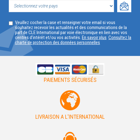
PROFIL
SELECTIONNEZ
Veuillez cocher la case et renseigner votre email si vous
VOTRE
souhaitez recevoir les actualités et des communications de la
part de CLE International par voie électronique en lien avec vos
PAYS
centres d'intérêt et/ou vos activités.
En savoir plus
Consultez la
charte de protection des données personnelles
PAIEMENTS SÉCURISÉS
LIVRAISON A L'INTERNATIONAL