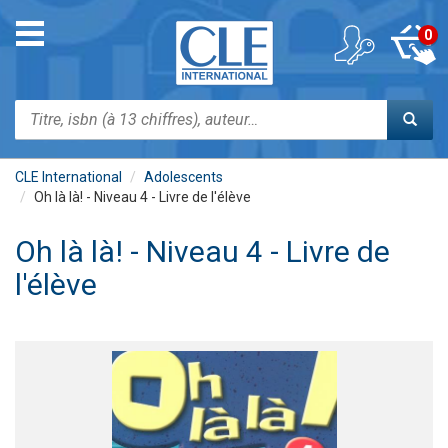
Aller
au
Toggle
0
contenu
navigation
principal
Rechercher
CLE International
Adolescents
Oh là là! - Niveau 4 - Livre de l'élève
Oh là là! - Niveau 4 - Livre de
l'élève