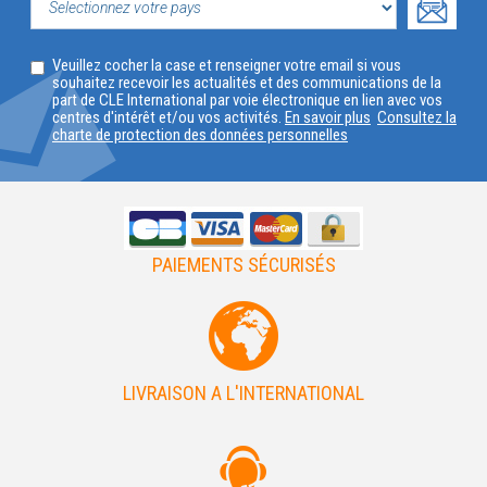
PROFIL
SELECTIONNEZ
Veuillez cocher la case et renseigner votre email si vous
VOTRE
souhaitez recevoir les actualités et des communications de la
part de CLE International par voie électronique en lien avec vos
PAYS
centres d'intérêt et/ou vos activités.
En savoir plus
Consultez la
charte de protection des données personnelles
PAIEMENTS SÉCURISÉS
LIVRAISON A L'INTERNATIONAL