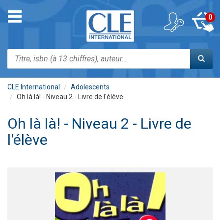
Aller
au
Toggle
0
contenu
navigation
principal
Rechercher
CLE International
Adolescents
Oh là là! - Niveau 2 - Livre de l'élève
Oh là là! - Niveau 2 - Livre de
l'élève