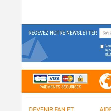
RECEVEZ NOTRE NEWSLETTER
Veui
la p
plu
PAIEMENTS SÉCURISÉS
DEVENIR FAN ET
AID