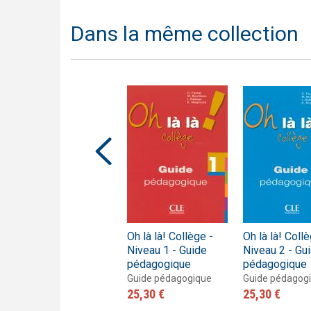
Dans la même collection
Oh là là! - Niveau 2 -
Oh là là! Collège -
Oh là là! Collè
Livre de l'élève
Niveau 1 - Guide
Niveau 2 - Gu
pédagogique
pédagogique
Livre de l'élève
19,00 €
Guide pédagogique
Guide pédagog
25,30 €
25,30 €