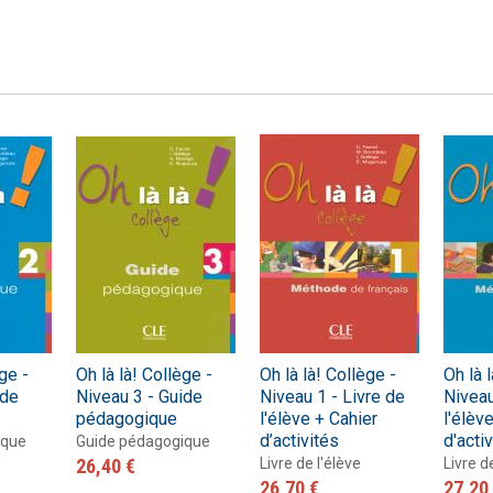
ge -
Oh là là! Collège -
Oh là là! Collège -
Oh là 
ide
Niveau 3 - Guide
Niveau 1 - Livre de
Niveau
pédagogique
l'élève + Cahier
l'élèv
d’activités
d'acti
ique
Guide pédagogique
26,40 €
Livre de l'élève
Livre d
26,70 €
27,20