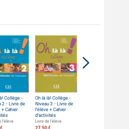
là! Collège -
Oh là là! Collège -
Oh là là! - Niveau 4 -
 2 - Livre de
Niveau 3 - Livre de
Cahier d'activités
e + Cahier
l'élève + Cahier
Cahier d'activités
vités
d'activités
15,50 €
e l'élève
Livre de l'élève
 €
27,50 €