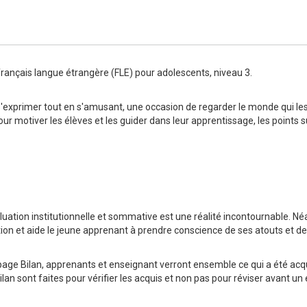
Numérique
rançais langue étrangère (FLE) pour adolescents, niveau 3.
 s'exprimer tout en s'amusant, une occasion de regarder le monde qui l
our motiver les élèves et les guider dans leur apprentissage, les points su
aluation institutionnelle et sommative est une réalité incontournable. Né
ion et aide le jeune apprenant à prendre conscience de ses atouts et de
 la page Bilan, apprenants et enseignant verront ensemble ce qui a été acq
lan sont faites pour vérifier les acquis et non pas pour réviser avant un