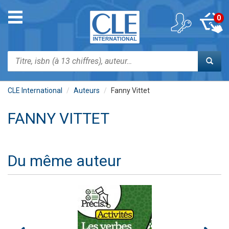
Aller
au
Toggle
0
contenu
navigation
principal
Rechercher
CLE International
Auteurs
Fanny Vittet
FANNY VITTET
Du même auteur