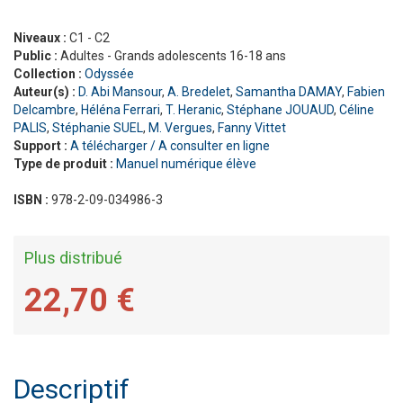
Niveaux :
C1 - C2
Public :
Adultes - Grands adolescents 16-18 ans
Collection :
Odyssée
Auteur(s) :
D. Abi Mansour
,
A. Bredelet
,
Samantha DAMAY
,
Fabien
Delcambre
,
Héléna Ferrari
,
T. Heranic
,
Stéphane JOUAUD
,
Céline
PALIS
,
Stéphanie SUEL
,
M. Vergues
,
Fanny Vittet
Support :
A télécharger / A consulter en ligne
Type de produit :
Manuel numérique élève
ISBN :
978-2-09-034986-3
Plus distribué
22,70 €
Descriptif