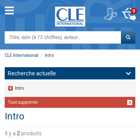
Aller
au
Toggle
0
contenu
navigation
principal
Rechercher
CLE International
Intro
Recherche actuelle
Intro
Tout supprimer
Intro
Il y a
2
produits