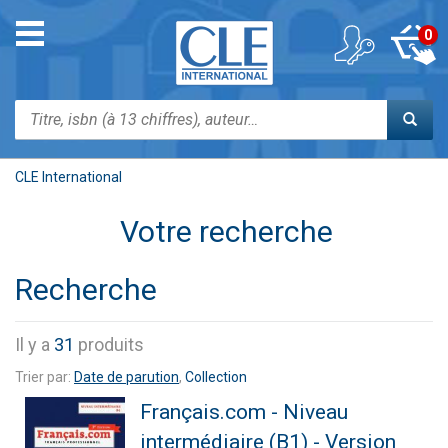
Aller
au
Toggle
0
contenu
navigation
principal
Rechercher
CLE International
Votre recherche
Recherche
Il y a
31
produits
Trier par:
Date de parution
,
Collection
Français.com - Niveau
intermédiaire (B1) - Version