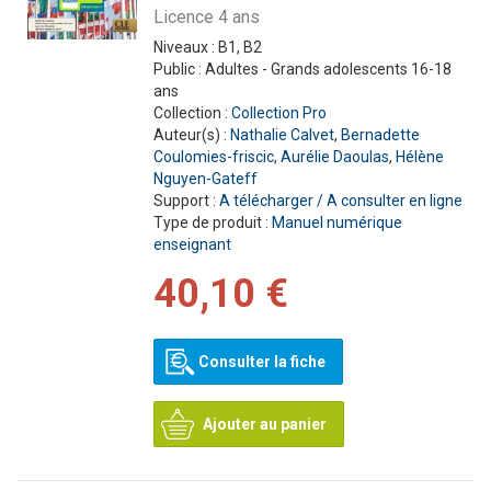
Licence 4 ans
Niveaux :
B1, B2
Public :
Adultes - Grands adolescents 16-18
ans
Collection :
Collection Pro
Auteur(s) :
Nathalie Calvet
,
Bernadette
Coulomies-friscic
,
Aurélie Daoulas
,
Hélène
Nguyen-Gateff
Support :
A télécharger / A consulter en ligne
Type de produit :
Manuel numérique
enseignant
40,10 €
Consulter la fiche
Ajouter au panier