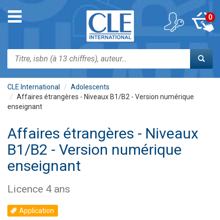
Aller
au
Toggle
0
contenu
navigation
principal
Rechercher
CLE International
Adolescents
Affaires étrangères - Niveaux B1/B2 - Version numérique
enseignant
Affaires étrangères - Niveaux
B1/B2 - Version numérique
enseignant
Licence 4 ans
Application