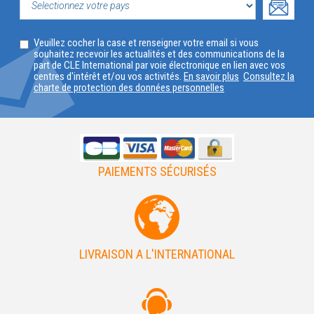
PROFIL
SELECTIONNEZ
Veuillez cocher la case et renseigner votre email si vous
VOTRE
souhaitez recevoir les actualités et des communications de la
part de CLE International par voie électronique en lien avec vos
PAYS
centres d'intérêt et/ou vos activités.
En savoir plus
Consultez la
charte de protection des données personnelles
PAIEMENTS SÉCURISÉS
LIVRAISON A L'INTERNATIONAL