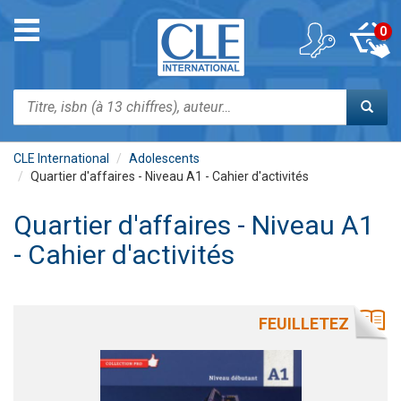
Aller
au
Toggle
0
contenu
navigation
principal
Rechercher
CLE International
Adolescents
Quartier d'affaires - Niveau A1 - Cahier d'activités
Quartier d'affaires - Niveau A1
- Cahier d'activités
FEUILLETEZ