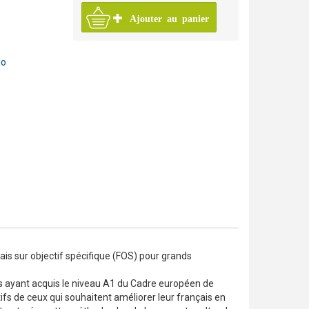
Pratique
Ajouter au panier
Premium
mmaire illustrée pour enfants et jeunes
collection Tendances
sentation de la collection Pratique
Progressive
olescents
Vrai, méthode de français pour adolescents
Talents
lo
Techniques et pratiques de classe
Tendances
Trompette
Vite et bien
ZigZag
is sur objectif spécifique (FOS) pour grands
es ayant acquis le niveau A1 du Cadre européen de
ifs de ceux qui souhaitent améliorer leur français en