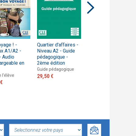
yage ! -
Quartier d'affaires -
Quartier d'affaires -
ux A1/A2 -
Niveau A2 - Guide
Niveau A1 - Guide
+ Audio
pédagogique -
pédagogique -
argeable en
2ème édition
2ème édition
Guide pédagogique
Guide pédagogique
e l'élève
29,50 €
28,60 €
 €
SELECTIONNEZ