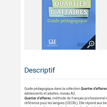
Trompette 2 – Un long voyage !
Présentation En contact
Le français pour tous / French for everyone
Présentation de la collection J'aime
Agrandir
Descriptif
Guide pédagogique dans la collection
Quartier d'affaires
adolescents et adultes, niveau A2.
Quartier d’affaires
, méthode de français professionnel 
référence pour les langues (CECRL). Elle répond aux bes