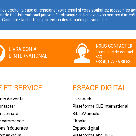
PROFIL
llez cocher la case et renseigner votre email si vous souhaitez recevoir les 
art de CLE International par voie électronique en lien avec vos centres d'intérê
s
Consultez la charte de protection des données personnelles
NOUS CONTACTER
LIVRAISON A
Formulaire de contact
L'INTERNATIONAL
FAQ
+33 (0)1 72 36 30 53
E ET SERVICE
ESPACE DIGITAL
nts de vente
Livre-web
ontacter
Plateforme CLE International
un compte
BiblioManuels
de commande
Ebooks
ons fréquentes
Espace digital
ommes-nous
Plateforme abc DELF