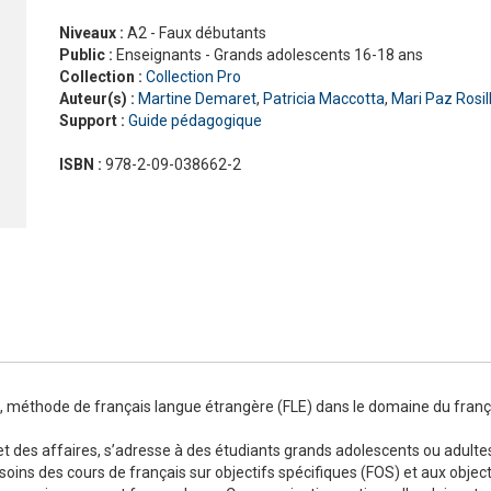
Nouveau Pixel
En contact
Niveaux :
A2 - Faux débutants
En dialogues
Public :
Enseignants - Grands adolescents 16-18 ans
Macaron, pour apprendre avec gourmandise !
Présentation Odyssée
La grammaire progressive du français
En vrai
Gra
La 
Pré
Collection :
Collection Pro
ad
#LaClasse, méthode de français pour adolescents
Graine de lecture
En 
Auteur(s) :
Martine Demaret
,
Patricia Maccotta
,
Mari Paz Rosil
Interactions
Support :
Guide pédagogique
J'aime
Jus d’orange
ISBN :
978-2-09-038662-2
Le français pour tous
Lectures CLE en français facile
Formation
La Plateforme ABC DELF - La solution innovante pour
Certifications
l'entraînement au DELF
Lectures
Outils complémentaires
Adultes
Enfants
Adolescents
, méthode de français langue étrangère (FLE) dans le domaine du frança
et des affaires, s’adresse à des étudiants grands adolescents ou adult
oins des cours de français sur objectifs spécifiques (FOS) et aux object