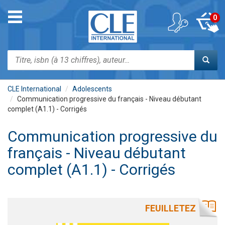
Aller
au
Toggle
0
contenu
navigation
principal
Rechercher
CLE International
Adolescents
Communication progressive du français - Niveau débutant
complet (A1.1) - Corrigés
Communication progressive du
français - Niveau débutant
complet (A1.1) - Corrigés
FEUILLETEZ