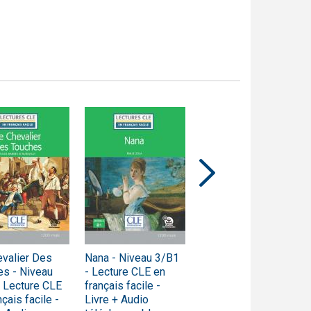
valier Des
Nana - Niveau 3/B1
Thérèse Raquin -
es - Niveau
- Lecture CLE en
Niveau 3/B1 -
 Lecture CLE
français facile -
Lecture CLE en
nçais facile -
Livre + Audio
français facile -