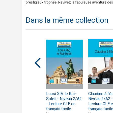
prestigieux trophée. Revivez la fabuleuse aventure des
Dans la même collection
La dame aux
Lousi XIV, le Roi-
Claudine à l'é
Camélias - Niveau
Soleil - Niveau 2/A2
Niveau 2/A2 -
3/B1 - Lecture CLE
- Lecture CLE en
Lecture CLE 
en français facile -
français facile
français facil