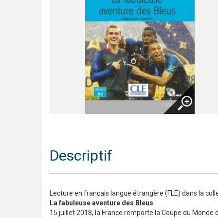
Trompette 2 – Un long voyage !
Présentation En contact
Le français pour tous / French for everyone
Présentation de la collection J'aime
Agrandir
Descriptif
Lecture en français langue étrangère (FLE) dans la coll
La fabuleuse aventure des Bleus
15 juillet 2018, la France remporte la Coupe du Monde 