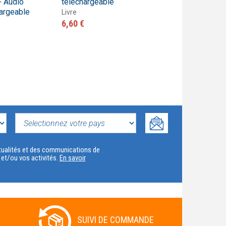
+ Audio
téléchargeable
Livre + audio
argeable
téléchargeable
Livre
6,60 €
Livre
6,60 €
SELECTIONNEZ
VOTRE
actualités et des communications de
t et/ou vos activités.
En savoir
PAYS
SUIVI DE COMMANDE