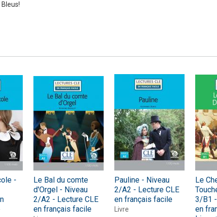
 Bleus!
Numérique
cole -
Le Bal du comte
Pauline - Niveau
Le Che
d'Orgel - Niveau
2/A2 - Lecture CLE
Touch
en
2/A2 - Lecture CLE
en français facile
3/B1 -
e
en français facile
en fra
Livre