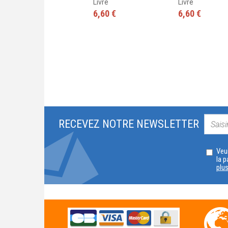
Livre + CD
Livre
Livre
Livre + CD audio
6,60 €
6,60 €
10,30 €
RECEVEZ NOTRE NEWSLETTER
Veui
la p
plu