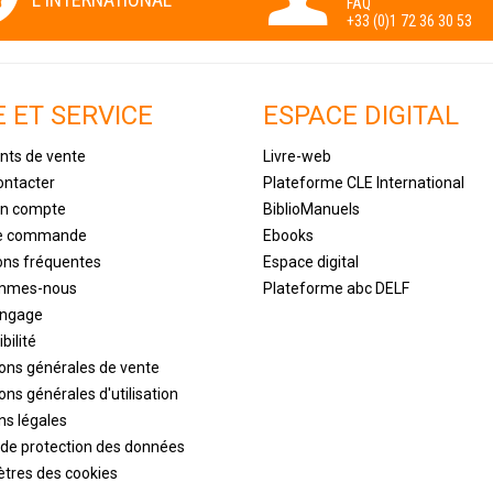
FAQ
+33 (0)1 72 36 30 53
E ET SERVICE
ESPACE DIGITAL
nts de vente
Livre-web
ontacter
Plateforme CLE International
un compte
BiblioManuels
de commande
Ebooks
ons fréquentes
Espace digital
ommes-nous
Plateforme abc DELF
engage
bilité
ions générales de vente
ons générales d'utilisation
ns légales
 de protection des données
tres des cookies