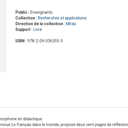
Nouveau Pixel
En contact
En dialogues
Public :
Enseignants
Macaron, pour apprendre avec gourmandise !
Présentation Odyssée
La grammaire progressive du français
En vrai
Gra
La 
Pré
Collection :
Recherches et applications
ad
#LaClasse, méthode de français pour adolescents
Graine de lecture
En 
Direction de la collection :
Miras
Interactions
Support :
Livre
J'aime
Jus d’orange
ISBN :
978-2-09-036355-5
Le français pour tous
Lectures CLE en français facile
Formation
La Plateforme ABC DELF - La solution innovante pour
Certifications
l'entraînement au DELF
Lectures
Outils complémentaires
Adultes
Enfants
Adolescents
ancophone en didactique.
a revue Le français dans le monde, propose deux cent pages de réflexion