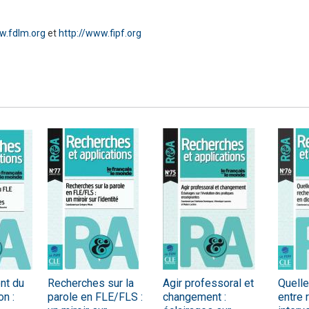
w.fdlm.org
et
http://www.fipf.org
Numérique
nt du
Recherches sur la
Agir professoral et
Quelle
n :
parole en FLE/FLS :
changement :
entre 