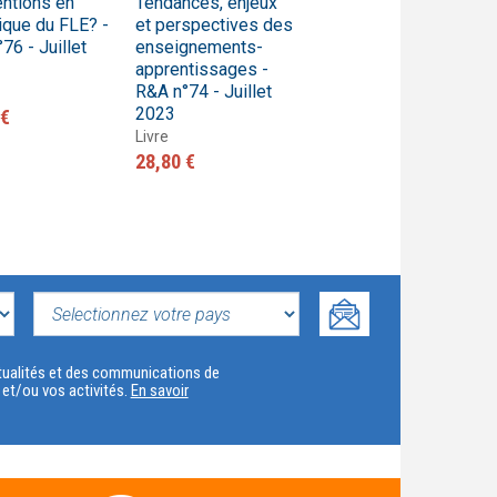
entions en
Tendances, enjeux
contextualisation en
ique du FLE? -
et perspectives des
français langue
76 - Juillet
enseignements-
étrangère et
apprentissages -
seconde - R&A n°72
R&A n°74 - Juillet
- Juillet 2022
2023
 €
Livre
Livre
27,10 €
28,80 €
SELECTIONNEZ
VOTRE
actualités et des communications de
t et/ou vos activités.
En savoir
PAYS