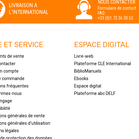
NOUS CONTACTER
LIVRAISON A
Formulaire de contact
L'INTERNATIONAL
FAQ
+33 (0)1 72 36 30 53
E ET SERVICE
ESPACE DIGITAL
nts de vente
Livre-web
ontacter
Plateforme CLE International
un compte
BiblioManuels
de commande
Ebooks
ons fréquentes
Espace digital
ommes-nous
Plateforme abc DELF
engage
bilité
ions générales de vente
ons générales d'utilisation
ns légales
 de protection des données