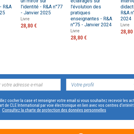
un miroir sur
éclairages sur
interv
 - R&A
l'identité - R&A n°77
l'évolution des
didact
025
- Janvier 2025
pratiques
R&A n°
enseignantes - R&A
2024
Livre
n°75 - Janvier 2024
28,80 €
Livre
Livre
28,80
28,80 €
VOTRE
PROFIL
llez cocher la case et renseigner votre email si vous souhaitez recevoir les 
art de CLE International par voie électronique en lien avec vos centres d'intérê
s
Consultez la charte de protection des données personnelles