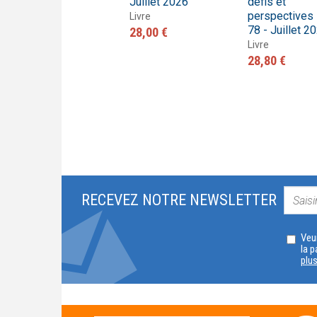
n°38 - Janvier 2005
Juillet 2026
défis et
perspectives
Livre
Livre
78 - Juillet 2
27,80 €
28,00 €
Livre
28,80 €
RECEVEZ NOTRE NEWSLETTER
Veui
la p
plu