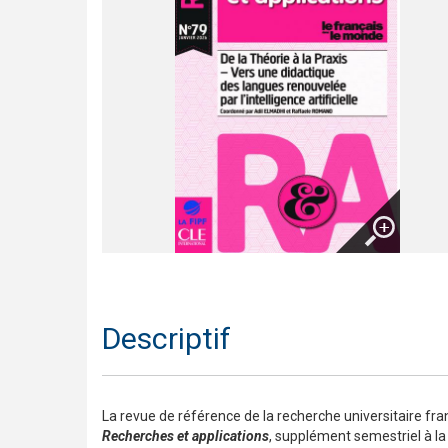
Trompette 2 – Un long voyage !
Présentation En contact
Le français pour tous / French for everyone
Présentation de la collection J'aime
Agrandir
Descriptif
La revue de référence de la recherche universitaire fr
Recherches et applications
, supplément semestriel à l