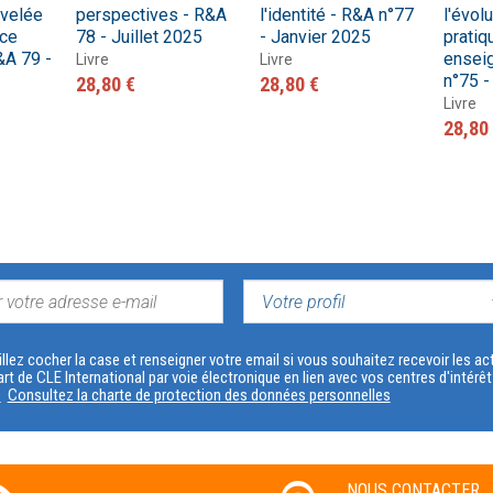
uvelée
perspectives - R&A
l'identité - R&A n°77
l'évol
nce
78 - Juillet 2025
- Janvier 2025
pratiq
R&A 79 -
ensei
Livre
Livre
n°75 -
28,80 €
28,80 €
Livre
28,80
VOTRE
PROFIL
llez cocher la case et renseigner votre email si vous souhaitez recevoir les 
art de CLE International par voie électronique en lien avec vos centres d'intérê
s
Consultez la charte de protection des données personnelles
NOUS CONTACTER