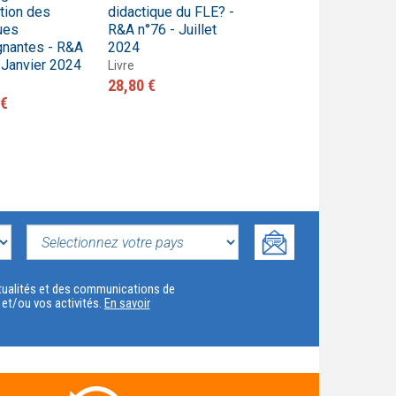
ution des
didactique du FLE? -
et perspectives des
ues
R&A n°76 - Juillet
enseignements-
gnantes - R&A
2024
apprentissages -
 Janvier 2024
R&A n°74 - Juillet
Livre
2023
28,80 €
 €
Livre
28,80 €
SELECTIONNEZ
VOTRE
actualités et des communications de
t et/ou vos activités.
En savoir
PAYS