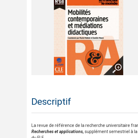
Trompette 2 – Un long voyage !
Présentation En contact
Le français pour tous / French for everyone
Présentation de la collection J'aime
Agrandir
Descriptif
​La revue de référence de la recherche universitaire fr
Recherches et applications,
supplément semestriel à la 
du FLE.