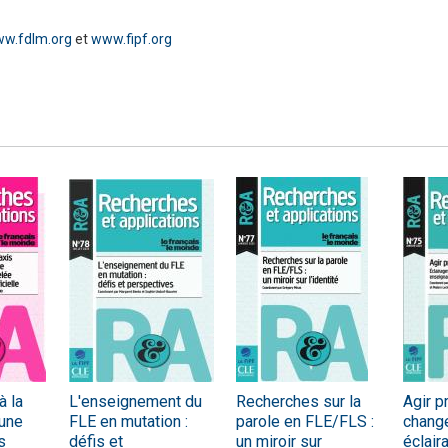
ww.fdlm.org
et
www.fipf.org
Numérique
à la
L'enseignement du
Recherches sur la
Agir p
 une
FLE en mutation :
parole en FLE/FLS :
chang
s
défis et
un miroir sur
éclair