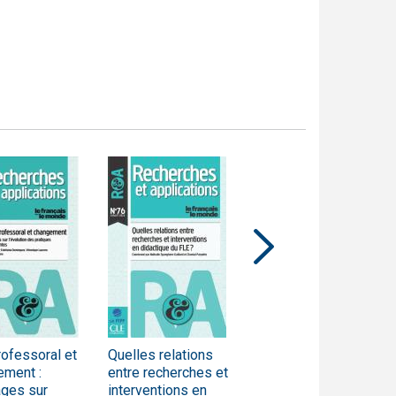
rofessoral et
Quelles relations
Le bilinguisme
ement :
entre recherches et
scolaire en Afrique :
ages sur
interventions en
Tendances, enjeux