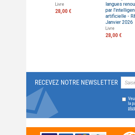
langues reno
Livre
Livre
par l'intellige
27,80 €
28,00 €
artificielle - 
Janvier 2026
Livre
28,00 €
RECEVEZ NOTRE NEWSLETTER
Veui
la p
plu