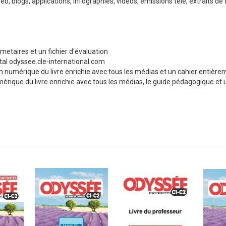
b, blogs, applications, infographies, vidéos, émissions télé, extraits de 
etaires et un fichier d'évaluation
ital odyssee.cle-international.com
n numérique du livre enrichie avec tous les médias et un cahier entièrem
mérique du livre enrichie avec tous les médias, le guide pédagogique et u