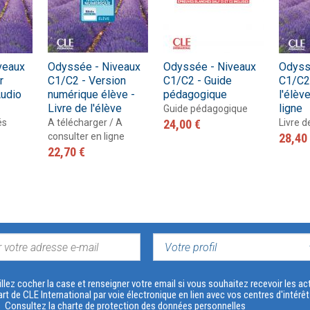
veaux
Odyssée - Niveaux
Odyssée - Niveaux
Odyss
r
C1/C2 - Version
C1/C2 - Guide
C1/C2 
Audio
numérique élève -
pédagogique
l'élèv
Livre de l'élève
ligne
Guide pédagogique
és
A télécharger / A
24,00 €
Livre d
consulter en ligne
28,40
22,70 €
VOTRE
PROFIL
llez cocher la case et renseigner votre email si vous souhaitez recevoir les 
art de CLE International par voie électronique en lien avec vos centres d'intérê
s
Consultez la charte de protection des données personnelles