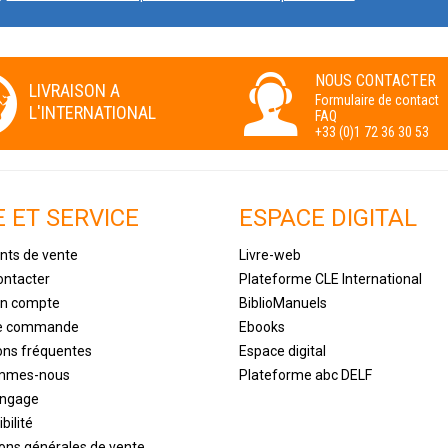
NOUS CONTACTER
LIVRAISON A
Formulaire de contact
L'INTERNATIONAL
FAQ
+33 (0)1 72 36 30 53
E ET SERVICE
ESPACE DIGITAL
nts de vente
Livre-web
ontacter
Plateforme CLE International
un compte
BiblioManuels
de commande
Ebooks
ons fréquentes
Espace digital
ommes-nous
Plateforme abc DELF
engage
bilité
ions générales de vente