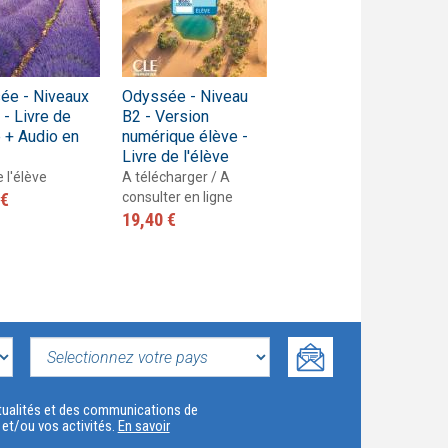
ée - Niveaux
Odyssée - Niveau
Odyssée - Niveau
- Livre de
B2 - Version
B2 - Guide
e + Audio en
numérique élève -
pédagogique
Livre de l'élève
Guide pédagogique
e l'élève
A télécharger / A
25,60 €
 €
consulter en ligne
19,40 €
SELECTIONNEZ
VOTRE
actualités et des communications de
t et/ou vos activités.
En savoir
PAYS