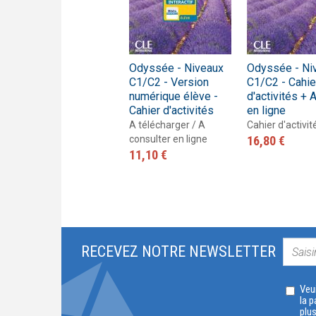
Odyssée - Niveau
Odyssée - Niveaux
Odyssée - Ni
A1 - Livre de l'élève
C1/C2 - Version
C1/C2 - Cahie
+ Audio en ligne
numérique élève -
d'activités + 
Cahier d'activités
en ligne
Livre de l'élève
23,60 €
A télécharger / A
Cahier d'activit
consulter en ligne
16,80 €
11,10 €
RECEVEZ NOTRE NEWSLETTER
Veui
la p
plu