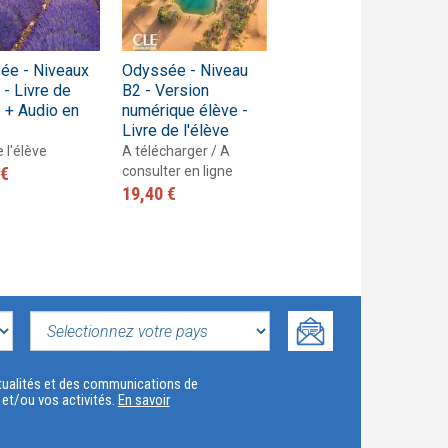
ée - Niveaux
Odyssée - Niveau
Odyssée - Niveau
- Livre de
B2 - Version
B2 - Guide
e + Audio en
numérique élève -
pédagogique
Livre de l'élève
Guide pédagogique
e l'élève
A télécharger / A
25,60 €
 €
consulter en ligne
19,40 €
SELECTIONNEZ
VOTRE
actualités et des communications de
t et/ou vos activités.
En savoir
PAYS