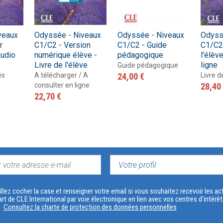
veaux
Odyssée - Niveaux
Odyssée - Niveaux
Odyss
r
C1/C2 - Version
C1/C2 - Guide
C1/C2 
Audio
numérique élève -
pédagogique
l'élèv
Livre de l'élève
ligne
Guide pédagogique
és
A télécharger / A
24,00 €
Livre d
consulter en ligne
28,40
22,70 €
VOTRE
PROFIL
llez cocher la case et renseigner votre email si vous souhaitez recevoir les 
art de CLE International par voie électronique en lien avec vos centres d'intérê
s
Consultez la charte de protection des données personnelles