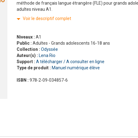
MO
méthode de français langue étrangère (FLE) pour grands adol
Nouveau Pixel
En contact
adultes niveau A1.
En dialogues
Macaron, pour apprendre avec gourmandise !
Présentation Odyssée
La grammaire progressive du français
En vrai
Gra
La 
Pré
Voir le descriptif complet
ad
#LaClasse, méthode de français pour adolescents
Graine de lecture
En 
Interactions
Niveaux :
A1
J'aime
Public :
Adultes - Grands adolescents 16-18 ans
Jus d’orange
Collection :
Odyssée
Le français pour tous
Auteur(s) :
Lena Rio
Lectures CLE en français facile
Support :
A télécharger / A consulter en ligne
Type de produit :
Manuel numérique élève
Formation
La Plateforme ABC DELF - La solution innovante pour
ISBN :
978-2-09-034857-6
Certifications
l'entraînement au DELF
Lectures
Outils complémentaires
Adultes
Enfants
Adolescents