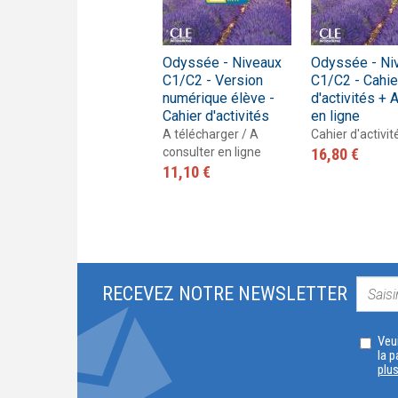
Odyssée - Niveau
Odyssée - Niveaux
Odyssée - Ni
A1 - Livre de l'élève
C1/C2 - Version
C1/C2 - Cahie
+ Audio en ligne
numérique élève -
d'activités + 
Cahier d'activités
en ligne
Livre de l'élève
23,60 €
A télécharger / A
Cahier d'activit
consulter en ligne
16,80 €
11,10 €
RECEVEZ NOTRE NEWSLETTER
Veui
la p
plu