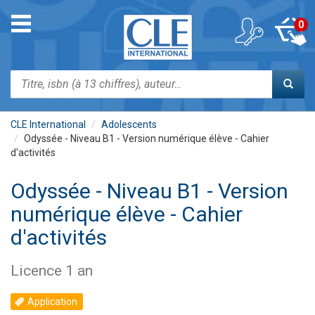
Aller
au
Toggle
0
contenu
navigation
principal
Rechercher
CLE International
Adolescents
Odyssée - Niveau B1 - Version numérique élève - Cahier
d'activités
Odyssée - Niveau B1 - Version
numérique élève - Cahier
d'activités
Licence 1 an
Application